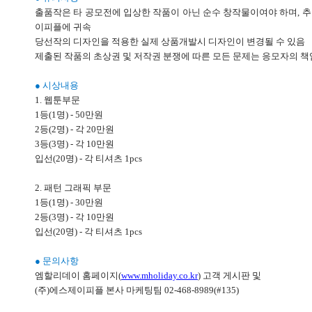
출품작은 타 공모전에 입상한 작품이 아닌 순수 창작물이여야 하며, 추
이피플에 귀속
당선작의 디자인을 적용한 실제 상품개발시 디자인이 변경될 수 있음
제출된 작품의 초상권 및 저작권 분쟁에 따른 모든 문제는 응모자의 책
● 시상내용
1. 웹툰부문
1등(1명) - 50만원
2등(2명) - 각 20만원
3등(3명) - 각 10만원
입선(20명) - 각 티셔츠 1pcs
2. 패턴 그래픽 부문
1등(1명) - 30만원
2등(3명) - 각 10만원
입선(20명) - 각 티셔츠 1pcs
● 문의사항
엠할리데이 홈페이지(
www.mholiday.co.kr
) 고객 게시판 및
(주)에스제이피플 본사 마케팅팀 02-468-8989(#135)