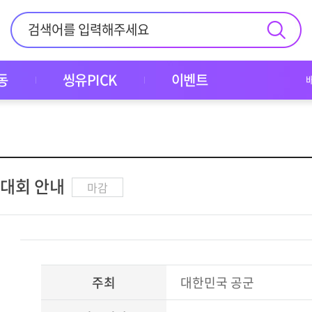
동
씽유PICK
이벤트
시대회 안내
마감
주최
대한민국 공군