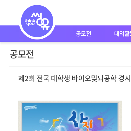
공
모
전
공
모
전
공모전
대외활
대
외
활
공모전
동
씽
유
P
I
제2회 전국 대학생 바이오및뇌공학 경
C
K
이
벤
트
자
주
묻
는
질