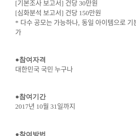
기본조사 보고서
건당
만원
[
]
30
심화분석 보고서
건당
만원
[
]
150
다수 공모는 가능하나
동일 아이템으로 기
*
,
가
●
참여자격
대한민국 국민 누구나
●
참여기간
년
월
일까지
2017
10
31
●
참여방법