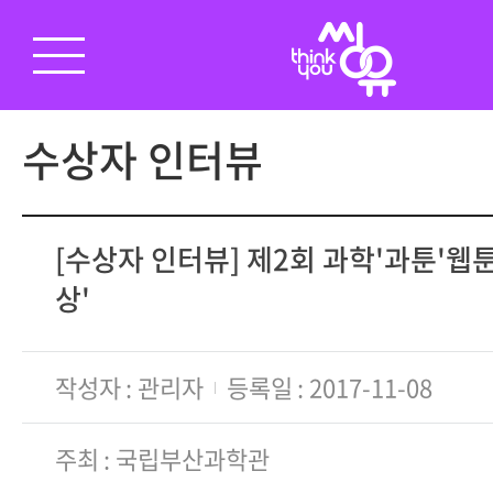
수상자 인터뷰
[수상자 인터뷰] 제2회 과학'과툰'웹툰
상'
작성자
관리자
등록일
2017-11-08
주최
국립부산과학관