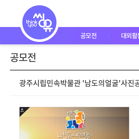
공
모
전
공
모
전
공모전
대외활
대
외
활
공모전
동
씽
유
P
I
광주시립민속박물관 '남도의얼굴'사진
C
K
이
벤
트
자
주
묻
는
질