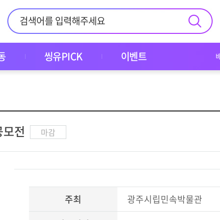
동
씽유PICK
이벤트
공모전
마감
주최
광주시립민속박물관