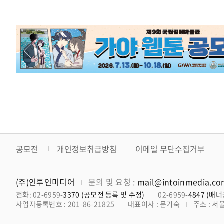
공모전
개인정보취급방침
이메일 무단수집거부
(주)인투인미디어
문의 및 요청 :
mail@intoinmedia.c
전화: 02-6959-
3370 (공모전 등록 및 수정)
02-6959-
4847 (배
사업자등록번호 : 201-86-21825
대표이사 : 문기숙
주소 : 서