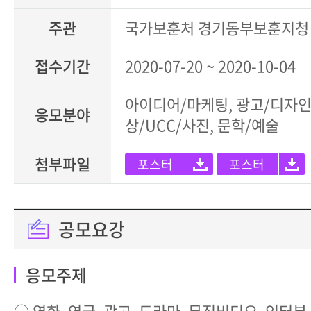
주관
국가보훈처 경기동부보훈지청
접수기간
2020-07-20 ~ 2020-10-04
아이디어/마케팅, 광고/디자인
응모분야
상/UCC/사진, 문학/예술
첨부파일
포스터
포스터
공모요강
응모주제
○ 영화, 연극, 광고, 드라마, 뮤직비디오, 인터뷰