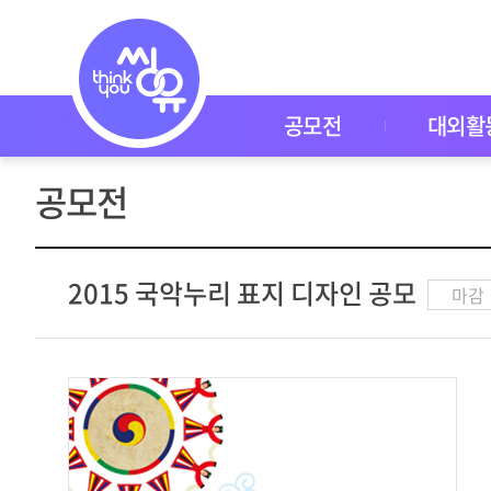
공
모
전
공
모
전
공모전
대외활
대
외
활
공모전
동
씽
유
P
I
2015 국악누리 표지 디자인 공모
마감
C
K
이
벤
트
자
주
묻
는
질