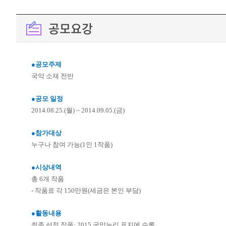
공모요강
●공모주제
국악 소재 전반
●공모 일정
2014.08.25.(월) ~ 2014.09.05.(금)
●참가대상
누구나 참여 가능(1인 1작품)
●시상내역
총 6개 작품
- 작품료 각 150만원(세금은 본인 부담)
●활동내용
최종 선정 작품: 2015 국악누리 표지에 수록