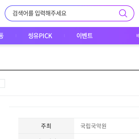
동
씽유PICK
이벤트
주최
국립국악원