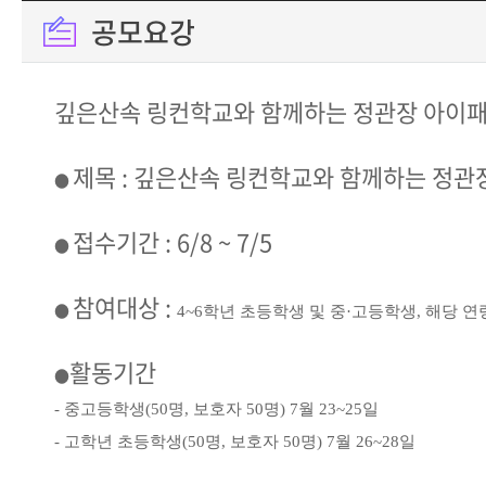
공모요강
깊은산속 링컨학교와 함께하는 정관장 아이
제목 : 깊은산속 링컨학교와 함께하는 정관
●
접수기간 : 6/8 ~ 7/5
●
참여대상 :
●
4~6
학년 초등학생 및 중
·
고등학생, 해당 연
활동기간
●
- 중고등학생
(50
명
,
보호자
50
명
)
7
월
23~25
일
- 고학년 초등학생
(50
명
,
보호자
50
명
)
7
월
26~28
일