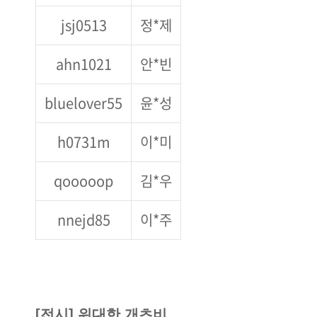
jsj0513
정*제
ahn1021
안*빈
bluelover55
윤*성
h0731m
이*미
qooooop
김*우
nnejd85
이*주
[전시] 위대한 개츠비