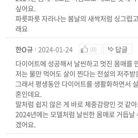
싶어요.
파릇파릇 자라나는 봄날의 새싹처럼 싱그럽고
래요
한O규
2024-01-24
답글
(0)
다이어트에 성공해서 날씬하고 멋진 몸매를 
저는 물만 먹어도 살이 찐다는 전설의 저주받
그래서 평생동안 다이어트를 생활화하면서 살
혼인데요.
말처럼 쉽지 않은 게 바로 체중감량인 것 같아
2024년에는 모델처럼 날씬한 몸매로 거듭날 
겠어요.