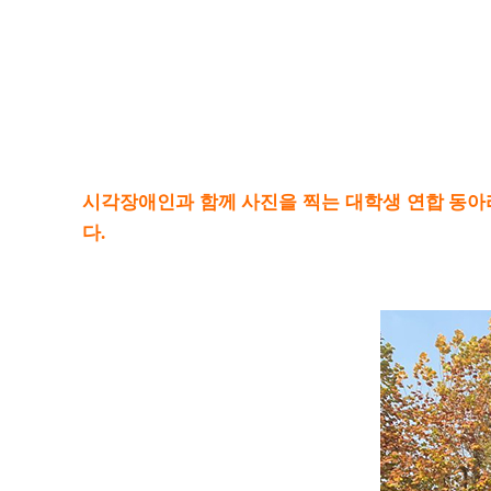
묻
는
질
문
수
상
작
갤
러
시각장애인과 함께 사진을 찍는 대학생 연합 동아
리
이
다.
주
의
주
목
할
만
한
공
모
전
씽
유