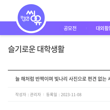
씽
유
P
I
C
K
공모전
대외활
공
모
전
대
슬기로운 대학생활
외
활
동
씽
유
P
I
늘 해처럼 반짝이며 빛나리 사진으로 편견 없는
C
K
이
작성자
관리자
등록일
2023-11-08
벤
트
자
주