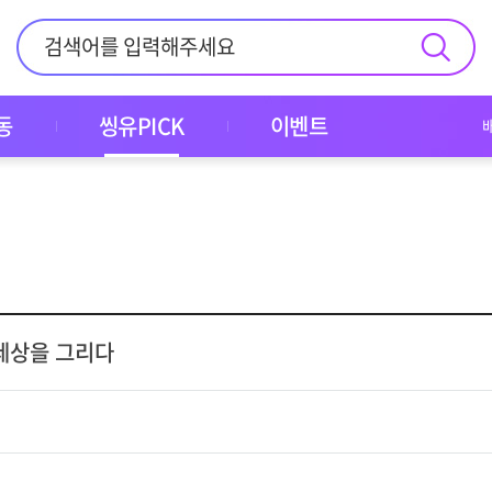
동
씽유PICK
이벤트
 세상을 그리다