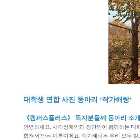
추
천
!
대
외
활
동
정
보
터
수
상
작
갤
러
리
시
대학생 연합 사진 동아리 ‘작가해랑’
상
식
갤
《캠퍼스플러스》 독자분들께 동아리 소개
러
리
안녕하세요. 시각장애인과 정안인이 함께하는 대학생
합쳐서 만든 이름이에요. 작가해랑은 우리 모두 밝고