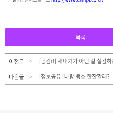
목록
[공감it] 새내기가 아닌 걸 실감
이전글
[정보공유] 나랑 뱅쇼 한잔할래?
다음글